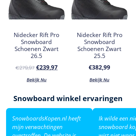
Nidecker Rift Pro
Nidecker Rift Pro
Snowboard
Snowboard
Schoenen Zwart
Schoenen Zwart
26.5
25.5
€
239,97
€
382,99
€
279,97
Bekijk Nu
Bekijk Nu
Snowboard winkel ervaringen
SnowboardsKopen.nl heeft
Ik wilde een n
mijn verwachtingen
snowboard ko
overtroffen. De website is
wist niet waar