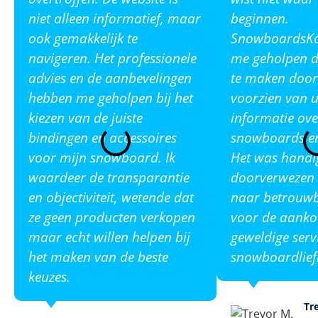
niet alleen informatief, maar
beginnen.
ook gemakkelijk te
SnowboardsKop
navigeren. Het professionele
me geholpen de
advies en de aanbevelingen
te maken door
hebben me geholpen bij het
voorzien van u
kiezen van de juiste
informatie ove
bindingen en accessoires
snowboards en
voor mijn snowboard. Ik
Het was handi
waardeer de transparantie
doorverwezen 
en objectiviteit, wetende dat
naar betrouw
ze geen producten verkopen
voor de aanko
maar echt willen helpen bij
geweldige serv
het maken van de beste
snowboardlief
keuzes.
Tr