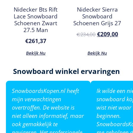
Nidecker Bts Rift
Nidecker Sierra
Lace Snowboard
Snowboard
Schoenen Zwart
Schoenen Grijs 27
27.5 Man
€
209,00
€
234,00
€
261,37
Bekijk Nu
Bekijk Nu
Snowboard winkel ervaringen
SnowboardsKopen.nl heeft
Ik wilde een n
mijn verwachtingen
snowboard ko
overtroffen. De website is
wist niet waar
niet alleen informatief, maar
beginnen.
ook gemakkelijk te
SnowboardsKop
navigeren. Het professionele
me geholpen de