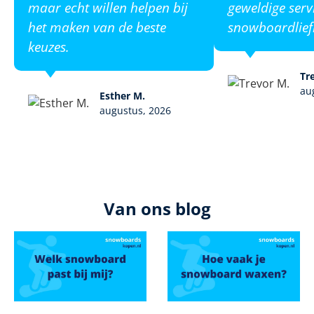
maar echt willen helpen bij
geweldige serv
het maken van de beste
snowboardlief
keuzes.
Tr
au
Esther M.
augustus, 2026
Van ons blog