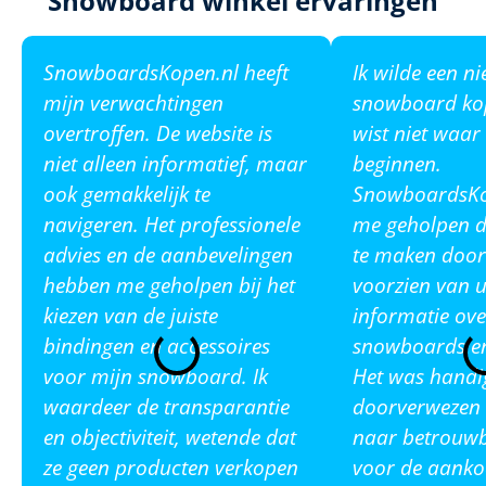
Snowboard winkel ervaringen
SnowboardsKopen.nl heeft
Ik wilde een n
mijn verwachtingen
snowboard ko
overtroffen. De website is
wist niet waar
niet alleen informatief, maar
beginnen.
ook gemakkelijk te
SnowboardsKop
navigeren. Het professionele
me geholpen de
advies en de aanbevelingen
te maken door
hebben me geholpen bij het
voorzien van u
kiezen van de juiste
informatie ove
bindingen en accessoires
snowboards en
voor mijn snowboard. Ik
Het was handi
waardeer de transparantie
doorverwezen 
en objectiviteit, wetende dat
naar betrouw
ze geen producten verkopen
voor de aanko