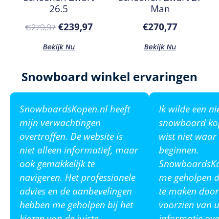
26.5
Man
€
239,97
€
270,77
€
279,97
Bekijk Nu
Bekijk Nu
Snowboard winkel ervaringen
SnowboardsKopen.nl heeft
Ik wilde een n
mijn verwachtingen
snowboard ko
overtroffen. De website is
wist niet waar
niet alleen informatief, maar
beginnen.
ook gemakkelijk te
SnowboardsKop
navigeren. Het professionele
me geholpen de
advies en de aanbevelingen
te maken door
hebben me geholpen bij het
voorzien van u
kiezen van de juiste
informatie ove