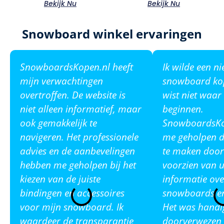
Bekijk Nu
Bekijk Nu
Snowboard winkel ervaringen
SnowboardsKopen.nl heeft
Ik wilde een n
mijn verwachtingen
snowboard ko
overtroffen. De website is
wist niet waar
niet alleen informatief, maar
beginnen.
ook gemakkelijk te
SnowboardsKop
navigeren. Het professionele
me geholpen de
advies en de aanbevelingen
te maken door
hebben me geholpen bij het
voorzien van u
kiezen van de juiste
informatie ove
bindingen en accessoires
snowboards en
voor mijn snowboard. Ik
Het was handi
waardeer de transparantie
doorverwezen 