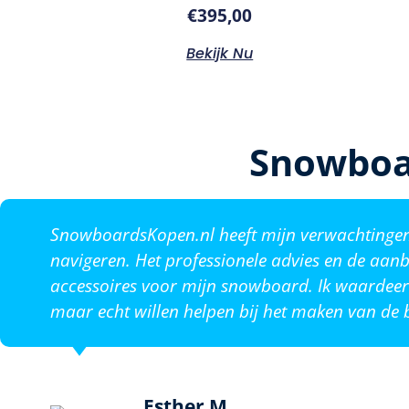
€
395,00
Bekijk Nu
Snowboa
SnowboardsKopen.nl heeft mijn verwachtingen o
navigeren. Het professionele advies en de aanb
accessoires voor mijn snowboard. Ik waardeer 
maar echt willen helpen bij het maken van de b
Esther M.