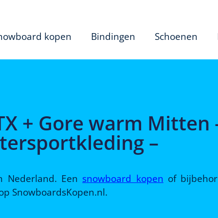
nowboard kopen
Bindingen
Schoenen
TX + Gore warm Mitten 
tersportkleding –
 in Nederland. Een
snowboard kopen
of bijbeho
d op SnowboardsKopen.nl.