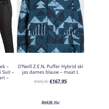
oek –
O’Neill Z.E.N. Puffer Hybrid ski
 Suit –
jas dames blauw – maat L
rt –
€
167,95
€
196,30
Bekijk Nu