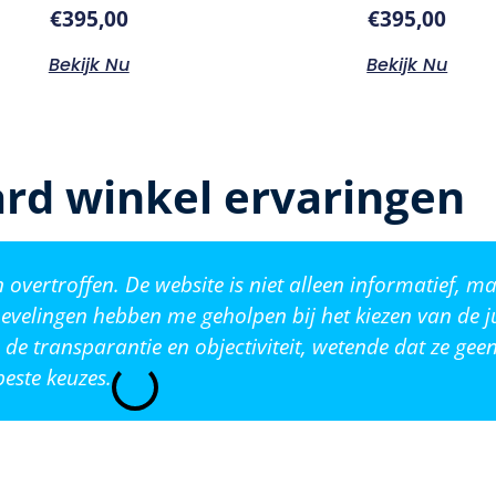
€
395,00
€
395,00
Bekijk Nu
Bekijk Nu
rd winkel ervaringen
vertroffen. De website is niet alleen informatief, ma
evelingen hebben me geholpen bij het kiezen van de j
de transparantie en objectiviteit, wetende dat ze ge
este keuzes.