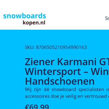
S
SKU: 8706505210954990163
Ziener Karmani G
Wintersport – Win
Handschoenen
Wij zijn dé snowboard specialisten
accessoires doe je veilig en vertrouw
€
69,99