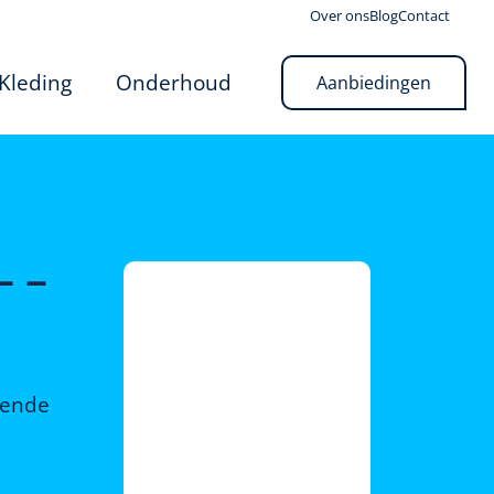
Over ons
Blog
Contact
Kleding
Onderhoud
Aanbiedingen
– –
rende