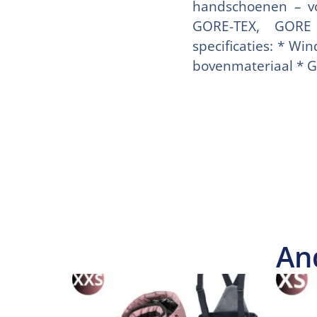
handschoenen – vo
GORE-TEX, GORE
specificaties: * Wi
bovenmateriaal * 
An