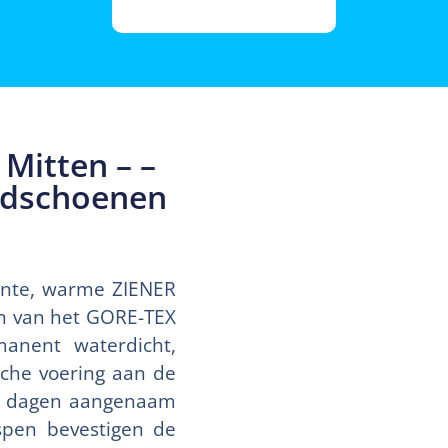
Mitten – –
andschoenen
ante, warme ZIENER
n van het GORE-TEX
nent waterdicht,
che voering aan de
e dagen aangenaam
spen bevestigen de