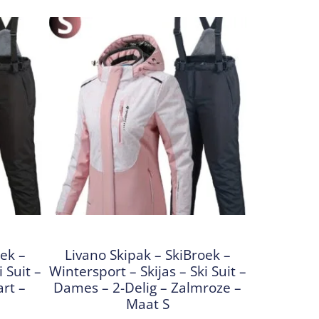
oek –
Livano Skipak – SkiBroek –
 Suit –
Wintersport – Skijas – Ski Suit –
rt –
Dames – 2-Delig – Zalmroze –
Maat S