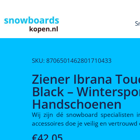
S
SKU: 8706501462801710433
Ziener Ibrana Tou
Black – Winterspo
Handschoenen
Wij zijn dé snowboard specialisten
accessoires doe je veilig en vertrouw
€
42,05