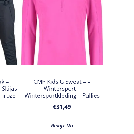
ak –
CMP Kids G Sweat – –
 Skijas
Wintersport –
lmroze
Wintersportkleding – Pullies
€
31,49
Bekijk Nu