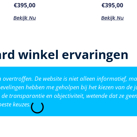
€
395,00
€
395,00
Bekijk Nu
Bekijk Nu
rd winkel ervaringen
vertroffen. De website is niet alleen informatief, ma
evelingen hebben me geholpen bij het kiezen van de j
de transparantie en objectiviteit, wetende dat ze ge
este keuzes.