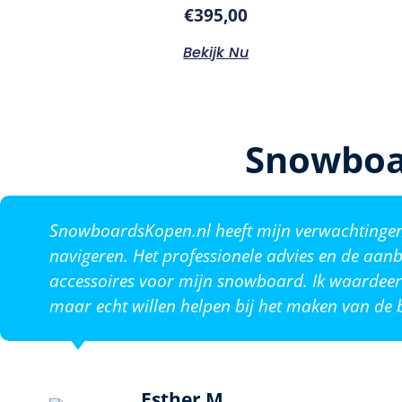
€
395,00
Bekijk Nu
Snowboa
SnowboardsKopen.nl heeft mijn verwachtingen o
navigeren. Het professionele advies en de aanb
accessoires voor mijn snowboard. Ik waardeer 
maar echt willen helpen bij het maken van de b
Esther M.