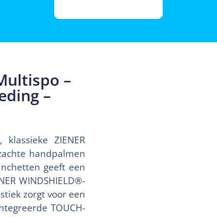
Multispo –
eding –
 klassieke ZIENER
 zachte handpalmen
anchetten geeft een
IENER WINDSHIELD®-
tiek zorgt voor een
ïntegreerde TOUCH-