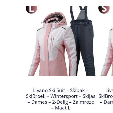
Livano Ski Suit – Skipak –
Liv
SkiBroek – Wintersport – Skijas
SkiBro
– Dames – 2-Delig – Zalmroze
– Dam
– Maat L