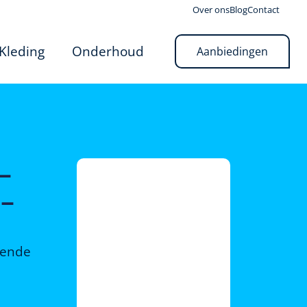
Over ons
Blog
Contact
Kleding
Onderhoud
Aanbiedingen
–
 –
rende