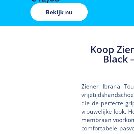
Bekijk nu
Koop Zien
Black 
Ziener Ibrana To
vrijetijdshandsch
die de perfecte gr
vrouwelijke look.
membraan voorkomt 
comfortabele pasv