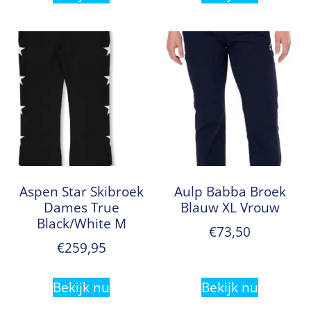
Aspen Star Skibroek
Aulp Babba Broek
Dames True
Blauw XL Vrouw
Black/White M
€
73,50
€
259,95
Bekijk nu
Bekijk nu