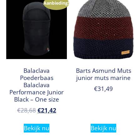
Aanbieding!
Balaclava
Barts Asmund Muts
Poederbaas
junior muts marine
Balaclava
€
31,49
Performance Junior
Black – One size
€
28,68
€
21,42
Bekijk nu
Bekijk nu