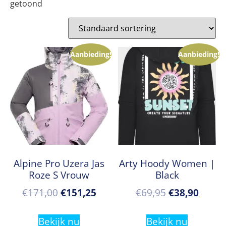
getoond
Aanbieding!
Aanbieding!
Alpine Pro Uzera Jas
Arty Hoody Women |
Roze S Vrouw
Black
€
171,00
€
151,25
€
69,95
€
38,90
Bekijk nu
Bekijk nu