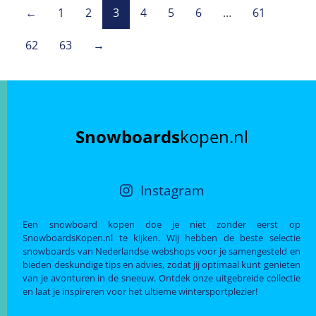
←
1
2
3
4
5
6
…
61
62
63
→
Snowboards
kopen.nl
Instagram
Een snowboard kopen doe je niet zonder eerst op
SnowboardsKopen.nl te kijken. Wij hebben de beste selectie
snowboards van Nederlandse webshops voor je samengesteld en
bieden deskundige tips en advies, zodat jij optimaal kunt genieten
van je avonturen in de sneeuw. Ontdek onze uitgebreide collectie
en laat je inspireren voor het ultieme wintersportplezier!