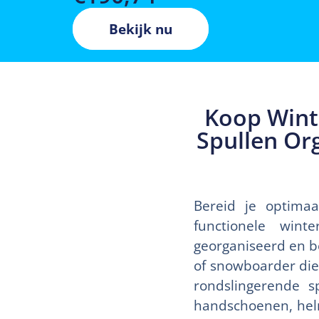
Bekijk nu
Koop Wint
Spullen Or
Bereid je optima
functionele wint
georganiseerd en b
of snowboarder die
rondslingerende s
handschoenen, helm 