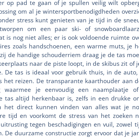
 op pad te gaan of je spullen veilig wilt opbe
ossing om al je wintersportbenodigdheden overzich
nder stress kunt genieten van je tijd in de snee
ontworpen om een paar ski- of snowboardlaarz
t is nog niet alles; er is ook voldoende ruimte ov
oires zoals handschoenen, een warme muts, je hel
kzij de handige schouderriem draag je de tas moe
eerplaats naar de piste loopt, in de skibus zit of 
De tas is ideaal voor gebruik thuis, in de auto, b
ns het reizen. De transparante kaarthouder aan d
g waarmee je eenvoudig een naamplaatje of v
e tas altijd herkenbaar is, zelfs in een drukke 
 het direct kunnen vinden van alles wat je no
re tijd en voorkomt de stress van het zoeken n
uitrusting tegen beschadigingen en vuil, zowel ti
n. De duurzame constructie zorgt ervoor dat je ja