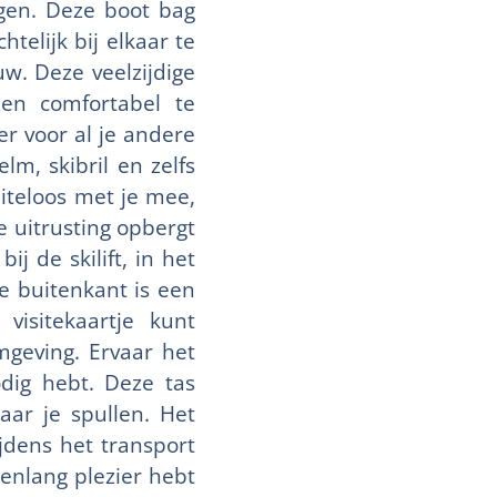
rgen. Deze boot bag
telijk bij elkaar te
uw. Deze veelzijdige
en comfortabel te
er voor al je andere
m, skibril en zelfs
iteloos met je mee,
je uitrusting opbergt
ij de skilift, in het
e buitenkant is een
isitekaartje kunt
omgeving. Ervaar het
dig hebt. Deze tas
aar je spullen. Het
jdens het transport
renlang plezier hebt