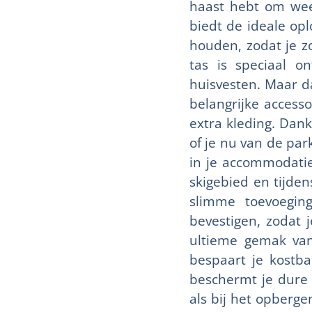
haast hebt om weer
biedt de ideale opl
houden, zodat je zo
tas is speciaal 
huisvesten. Maar da
belangrijke access
extra kleding. Dan
of je nu van de park
in je accommodatie. 
skigebied en tijde
slimme toevoegin
bevestigen, zodat j
ultieme gemak van
bespaart je kostba
beschermt je dure 
als bij het opberge