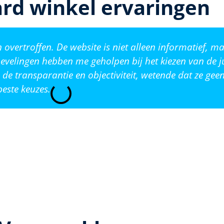
rd winkel ervaringen
vertroffen. De website is niet alleen informatief, ma
evelingen hebben me geholpen bij het kiezen van de j
de transparantie en objectiviteit, wetende dat ze ge
este keuzes.