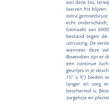
van deze tas, terwi
laarzen fris blijven
extra gemoedsrust e
echt onderscheidt,
Gemaakt van 600D 
bestand tegen de 
uitrusting. De vers
wanneer deze voll
Bovendien zijn er d
een continue luch
geurtjes in je skis
15″ x 9″) bieden e
langer en zorg erv
beschermd is. Best
zorgeloze en plezie