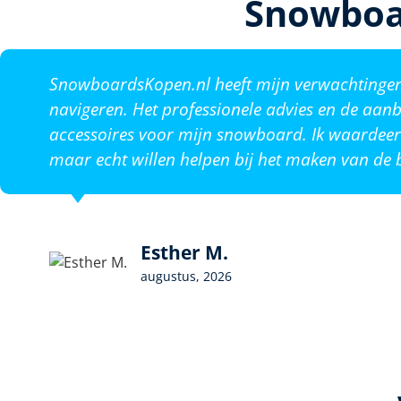
Snowboa
SnowboardsKopen.nl heeft mijn verwachtingen o
navigeren. Het professionele advies en de aanb
accessoires voor mijn snowboard. Ik waardeer 
maar echt willen helpen bij het maken van de b
Esther M.
augustus, 2026