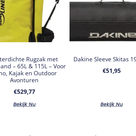
erdichte Rugzak met
Dakine Sleeve Skitas 1
band – 65L & 115L – Voor
€
51,95
no, Kajak en Outdoor
Avonturen
€
529,77
Bekijk Nu
Bekijk Nu