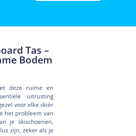
oard Tas –
rzame Bodem
met deze ruime en
ntiële uitrusting
zel voor elke skiër
je het probleem van
an je skischoenen,
s zijn, zeker als je