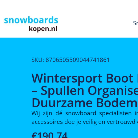
S
SKU: 8706505509044741861
Wintersport Boot 
– Spullen Organis
Duurzame Bodem
Wij zijn dé snowboard specialisten
accessoires doe je veilig en vertrouw
€
190,74