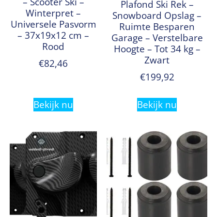
– Scooter Ski –
Plafond Ski Rek –
Winterpret –
Snowboard Opslag –
Universele Pasvorm
Ruimte Besparen
– 37x19x12 cm –
Garage – Verstelbare
Rood
Hoogte – Tot 34 kg –
Zwart
€
82,46
€
199,92
Bekijk nu
Bekijk nu