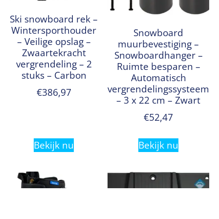
Ski snowboard rek –
Wintersporthouder
Snowboard
– Veilige opslag –
muurbevestiging –
Zwaartekracht
Snowboardhanger –
vergrendeling – 2
Ruimte besparen –
stuks – Carbon
Automatisch
vergrendelingssysteem
€
386,97
– 3 x 22 cm – Zwart
€
52,47
Bekijk nu
Bekijk nu