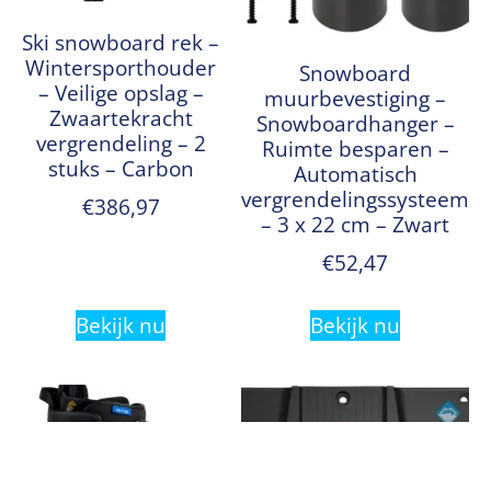
Ski snowboard rek –
Wintersporthouder
Snowboard
– Veilige opslag –
muurbevestiging –
Zwaartekracht
Snowboardhanger –
vergrendeling – 2
Ruimte besparen –
stuks – Carbon
Automatisch
vergrendelingssysteem
€
386,97
– 3 x 22 cm – Zwart
€
52,47
Bekijk nu
Bekijk nu