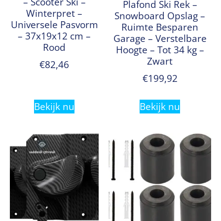
– Scooter Ski –
Plafond Ski Rek –
Winterpret –
Snowboard Opslag –
Universele Pasvorm
Ruimte Besparen
– 37x19x12 cm –
Garage – Verstelbare
Rood
Hoogte – Tot 34 kg –
Zwart
€
82,46
€
199,92
Bekijk nu
Bekijk nu