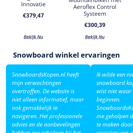
Innovatie
Aeroflex Control
Systeem
€
379,47
€
300,39
Bekijk Nu
Bekijk Nu
Snowboard winkel ervaringen
SnowboardsKopen.nl heeft
Ik wilde een n
mijn verwachtingen
snowboard ko
overtroffen. De website is
wist niet waar
niet alleen informatief, maar
beginnen.
ook gemakkelijk te
SnowboardsKop
navigeren. Het professionele
me geholpen de
advies en de aanbevelingen
te maken door
hebben me geholpen bij het
voorzien van u