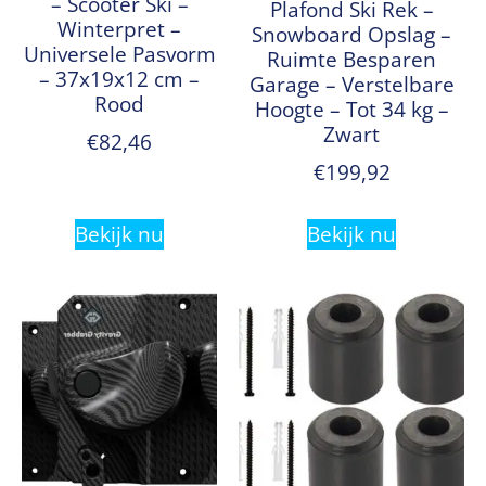
– Scooter Ski –
Plafond Ski Rek –
Winterpret –
Snowboard Opslag –
Universele Pasvorm
Ruimte Besparen
– 37x19x12 cm –
Garage – Verstelbare
Rood
Hoogte – Tot 34 kg –
Zwart
€
82,46
€
199,92
Bekijk nu
Bekijk nu