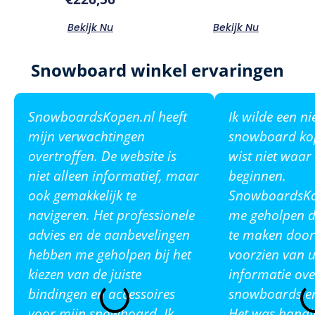
Bekijk Nu
Bekijk Nu
Snowboard winkel ervaringen
SnowboardsKopen.nl heeft
Ik wilde een n
mijn verwachtingen
snowboard ko
overtroffen. De website is
wist niet waar
niet alleen informatief, maar
beginnen.
ook gemakkelijk te
SnowboardsKop
navigeren. Het professionele
me geholpen de
advies en de aanbevelingen
te maken door
hebben me geholpen bij het
voorzien van u
kiezen van de juiste
informatie ove
bindingen en accessoires
snowboards en
voor mijn snowboard. Ik
Het was handi