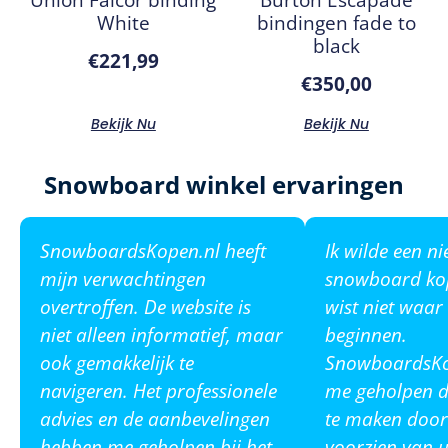
White
bindingen fade to
black
€
221,99
€
350,00
Bekijk Nu
Bekijk Nu
Snowboard winkel ervaringen
SnowboardsKopen.nl heeft
Ik wilde een n
mijn verwachtingen
snowboard ko
overtroffen. De website is
wist niet waar
niet alleen informatief, maar
beginnen.
ook gemakkelijk te
SnowboardsKop
navigeren. Het professionele
me geholpen de
advies en de aanbevelingen
te maken door
hebben me geholpen bij het
voorzien van u