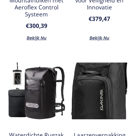
Mountainbiken met
voor Veiligheid en
Aeroflex Control
Innovatie
Systeem
€
379,47
€
300,39
Bekijk Nu
Bekijk Nu
Waterdichte Rugzak
Laarzenverpakking