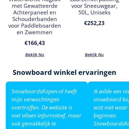
met Gewatteerde
voor Sneeuwgear,
Achterpaneel en
50L, Uniseks
Schouderbanden
€
252,23
voor Paddleboarden
en Zwemmen
€
166,43
Bekijk Nu
Bekijk Nu
Snowboard winkel ervaringen
SnowboardsKopen.nl heeft
Ik wilde een n
mijn verwachtingen
snowboard ko
overtroffen. De website is
wist niet waar
niet alleen informatief, maar
beginnen.
ook gemakkelijk te
SnowboardsKop