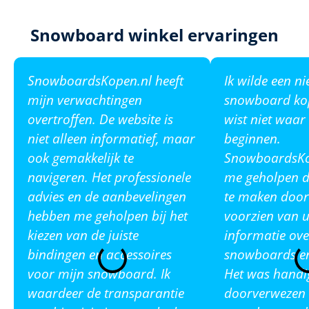
Snowboard winkel ervaringen
SnowboardsKopen.nl heeft
Ik wilde een n
mijn verwachtingen
snowboard ko
overtroffen. De website is
wist niet waar
niet alleen informatief, maar
beginnen.
ook gemakkelijk te
SnowboardsKop
navigeren. Het professionele
me geholpen de
advies en de aanbevelingen
te maken door
hebben me geholpen bij het
voorzien van u
kiezen van de juiste
informatie ove
bindingen en accessoires
snowboards en
voor mijn snowboard. Ik
Het was handi
waardeer de transparantie
doorverwezen 