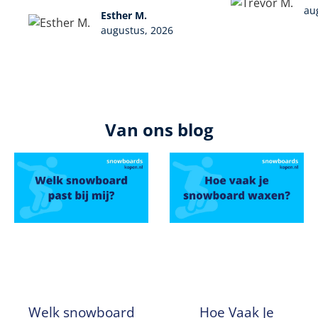
au
Esther M.
augustus, 2026
Van ons blog
Welk snowboard
Hoe Vaak Je