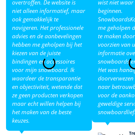
overtroffen. De website is
wist niet waar
niet alleen informatief, maar
beginnen.
ook gemakkelijk te
SnowboardsKop
navigeren. Het professionele
me geholpen de
advies en de aanbevelingen
te maken door
hebben me geholpen bij het
voorzien van u
kiezen van de juiste
informatie ove
bindingen en accessoires
snowboards en
voor mijn snowboard. Ik
Het was handi
waardeer de transparantie
doorverwezen 
en objectiviteit, wetende dat
naar betrouw
ze geen producten verkopen
voor de aanko
maar echt willen helpen bij
geweldige serv
het maken van de beste
snowboardlief
keuzes.
Tr