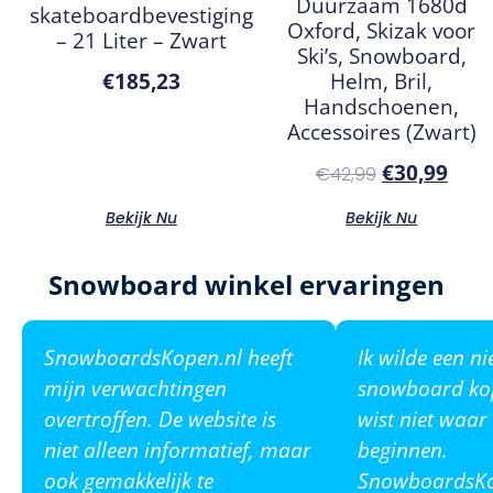
Duurzaam 1680d
skateboardbevestiging
Oxford, Skizak voor
– 21 Liter – Zwart
Ski’s, Snowboard,
Helm, Bril,
€
185,23
Handschoenen,
Accessoires (Zwart)
€
30,99
€
42,99
Bekijk Nu
Bekijk Nu
Snowboard winkel ervaringen
SnowboardsKopen.nl heeft
Ik wilde een n
mijn verwachtingen
snowboard ko
overtroffen. De website is
wist niet waar
niet alleen informatief, maar
beginnen.
ook gemakkelijk te
SnowboardsKop