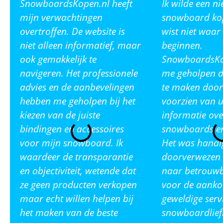
SnowboardsKopen.nl heeft
Ik wilde een n
mijn verwachtingen
snowboard ko
overtroffen. De website is
wist niet waar
niet alleen informatief, maar
beginnen.
ook gemakkelijk te
SnowboardsKop
navigeren. Het professionele
me geholpen de
advies en de aanbevelingen
te maken door
hebben me geholpen bij het
voorzien van u
kiezen van de juiste
informatie ove
bindingen en accessoires
snowboards en
voor mijn snowboard. Ik
Het was handi
waardeer de transparantie
doorverwezen 
en objectiviteit, wetende dat
naar betrouw
ze geen producten verkopen
voor de aanko
maar echt willen helpen bij
geweldige serv
het maken van de beste
snowboardlief