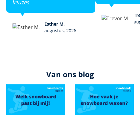
keuzes.
Tr
au
Esther M.
augustus, 2026
Van ons blog