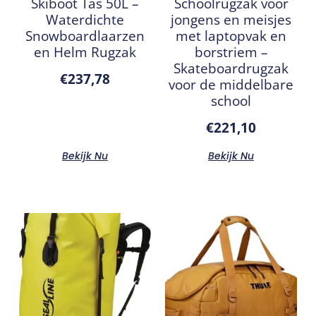
Skiboot Tas 50L –
Schoolrugzak voor
Waterdichte
jongens en meisjes
Snowboardlaarzen
met laptopvak en
en Helm Rugzak
borstriem –
Skateboardrugzak
€
237,78
voor de middelbare
school
€
221,10
Bekijk Nu
Bekijk Nu