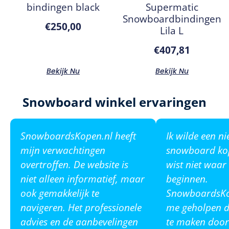
bindingen black
Supermatic
Snowboardbindingen
€
250,00
Lila L
€
407,81
Bekijk Nu
Bekijk Nu
Snowboard winkel ervaringen
SnowboardsKopen.nl heeft
Ik wilde een n
mijn verwachtingen
snowboard ko
overtroffen. De website is
wist niet waar
niet alleen informatief, maar
beginnen.
ook gemakkelijk te
SnowboardsKop
navigeren. Het professionele
me geholpen de
advies en de aanbevelingen
te maken door