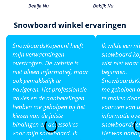
Bekijk Nu
Bekijk Nu
Snowboard winkel ervaringen
SnowboardsKopen.nl heeft
Ik wilde een n
mijn verwachtingen
snowboard ko
overtroffen. De website is
wist niet waar
niet alleen informatief, maar
beginnen.
ook gemakkelijk te
SnowboardsKop
navigeren. Het professionele
me geholpen de
advies en de aanbevelingen
te maken door
hebben me geholpen bij het
voorzien van u
kiezen van de juiste
informatie ove
bindingen en accessoires
snowboards en
voor mijn snowboard. Ik
Het was handi