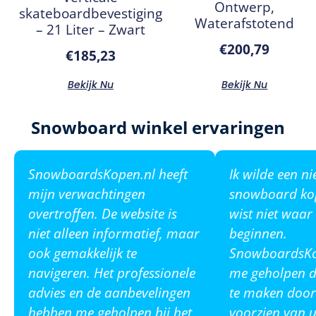
Ontwerp,
skateboardbevestiging
Waterafstotend
– 21 Liter – Zwart
€
200,79
€
185,23
Bekijk Nu
Bekijk Nu
Snowboard winkel ervaringen
SnowboardsKopen.nl heeft
Ik wilde een n
mijn verwachtingen
snowboard ko
overtroffen. De website is
wist niet waar
niet alleen informatief, maar
beginnen.
ook gemakkelijk te
SnowboardsKop
navigeren. Het professionele
me geholpen de
advies en de aanbevelingen
te maken door
hebben me geholpen bij het
voorzien van u