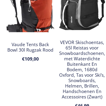
VEVOR Skischoentas,
Vaude Tents Back
65l Reistas voor
Bowl 30l Rugzak Rood
Snowboardschoenen,
met Waterdichte
€
109,00
Buitenkant En
Bodem, 1680d
Oxford, Tas voor Ski’s,
Snowboards,
Helmen, Brillen,
Handschoenen En
Accessoires (Zwart)
€
46,99