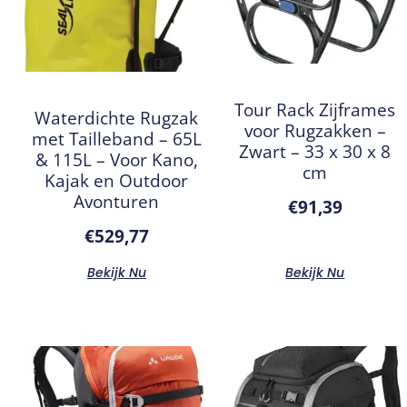
Tour Rack Zijframes
Waterdichte Rugzak
voor Rugzakken –
met Tailleband – 65L
Zwart – 33 x 30 x 8
& 115L – Voor Kano,
cm
Kajak en Outdoor
Avonturen
€
91,39
€
529,77
Bekijk Nu
Bekijk Nu