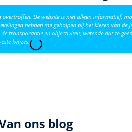
vertroffen. De website is niet alleen informatief, ma
evelingen hebben me geholpen bij het kiezen van de j
de transparantie en objectiviteit, wetende dat ze ge
este keuzes.
Van ons blog