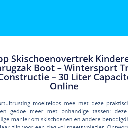
op Skischoenovertrek Kindere
rugzak Boot – Wintersport T
onstructie – 30 Liter Capacit
Online
rtuitrusting moeiteloos mee met deze praktisc
een gedoe meer met onhandige tassen; deze
ilige manier om skischoenen en andere benodigd
klaar zijn voor een dag vol sneeuwplezier. Ontwo