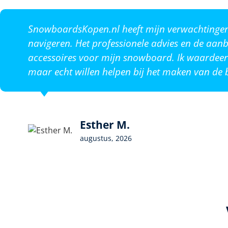
SnowboardsKopen.nl heeft mijn verwachtingen o
navigeren. Het professionele advies en de aanb
accessoires voor mijn snowboard. Ik waardeer 
maar echt willen helpen bij het maken van de b
Esther M.
augustus, 2026