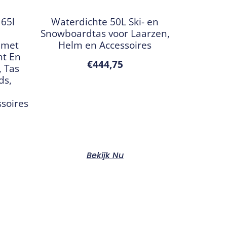
 65l
Waterdichte 50L Ski- en
Snowboardtas voor Laarzen,
 met
Helm en Accessoires
nt En
€
444,75
 Tas
ds,
soires
Bekijk Nu