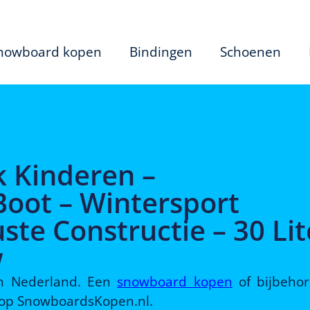
nowboard kopen
Bindingen
Schoenen
k Kinderen –
oot – Wintersport
ste Constructie – 30 Lit
w
 in Nederland. Een
snowboard kopen
of bijbeho
d op SnowboardsKopen.nl.