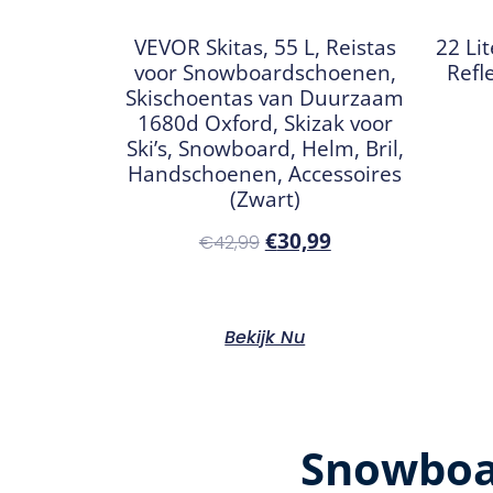
VEVOR Skitas, 55 L, Reistas
22 Li
voor Snowboardschoenen,
Refl
Skischoentas van Duurzaam
1680d Oxford, Skizak voor
Ski’s, Snowboard, Helm, Bril,
Handschoenen, Accessoires
(Zwart)
€
30,99
€
42,99
Bekijk Nu
Snowboa