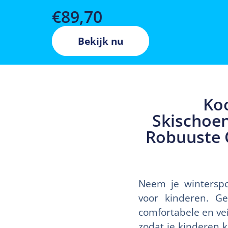
€
89,70
Bekijk nu
Ko
Skischoen
Robuuste C
Neem je winterspo
voor kinderen. G
comfortabele en ve
zodat je kinderen 