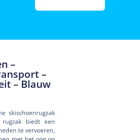
n –
ransport –
eit – Blauw
he skischoenrugzak
 rugzak biedt een
heden te vervoeren,
rpen met het oog op