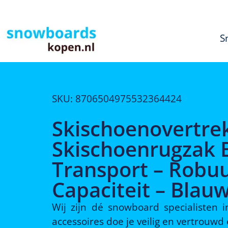
S
SKU: 8706504975532364424
Skischoenovertre
Skischoenrugzak B
Transport – Robuu
Capaciteit – Blau
Wij zijn dé snowboard specialisten
accessoires doe je veilig en vertrouw