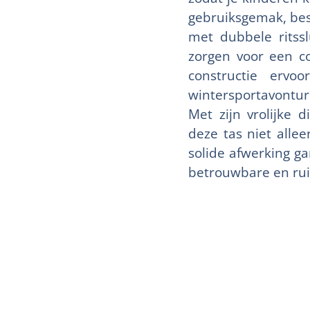
gebruiksgemak, besc
met dubbele ritss
zorgen voor een c
constructie erv
wintersportavontur
Met zijn vrolijke 
deze tas niet alle
solide afwerking g
betrouwbare en rui