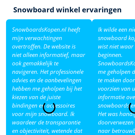
Snowboard winkel ervaringen
SnowboardsKopen.nl heeft
Ik wilde een n
mijn verwachtingen
snowboard ko
overtroffen. De website is
wist niet waar
niet alleen informatief, maar
beginnen.
ook gemakkelijk te
SnowboardsKop
navigeren. Het professionele
me geholpen de
advies en de aanbevelingen
te maken door
hebben me geholpen bij het
voorzien van u
kiezen van de juiste
informatie ove
bindingen en accessoires
snowboards en
voor mijn snowboard. Ik
Het was handi
waardeer de transparantie
doorverwezen 
en objectiviteit, wetende dat
naar betrouw