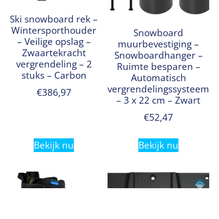
Ski snowboard rek –
Wintersporthouder
Snowboard
– Veilige opslag –
muurbevestiging –
Zwaartekracht
Snowboardhanger –
vergrendeling – 2
Ruimte besparen –
stuks – Carbon
Automatisch
vergrendelingssysteem
€
386,97
– 3 x 22 cm – Zwart
€
52,47
Bekijk nu
Bekijk nu