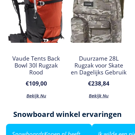
Vaude Tents Back
Duurzame 28L
Bowl 30l Rugzak
Rugzak voor Skate
Rood
en Dagelijks Gebruik
€
109,00
€
238,84
Bekijk Nu
Bekijk Nu
Snowboard winkel ervaringen
SnowboardsKopen.nl heeft
Ik wilde een n