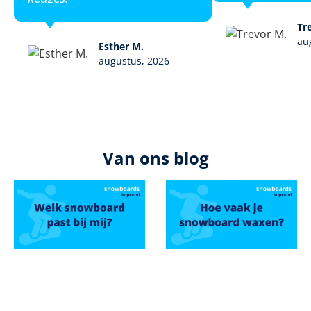
Tr
au
Esther M.
augustus, 2026
Van ons blog