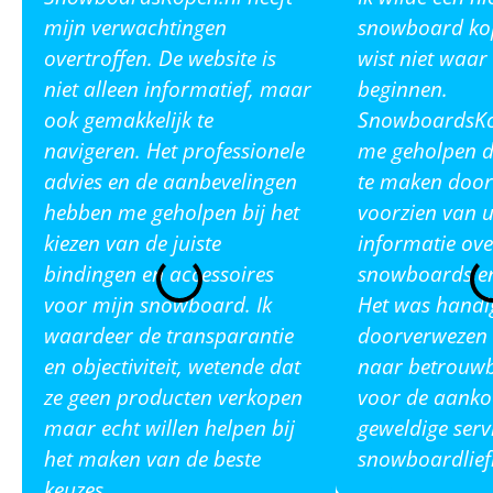
mijn verwachtingen
snowboard ko
overtroffen. De website is
wist niet waar
niet alleen informatief, maar
beginnen.
ook gemakkelijk te
SnowboardsKop
navigeren. Het professionele
me geholpen de
advies en de aanbevelingen
te maken door
hebben me geholpen bij het
voorzien van u
kiezen van de juiste
informatie ove
bindingen en accessoires
snowboards en
voor mijn snowboard. Ik
Het was handi
waardeer de transparantie
doorverwezen 
en objectiviteit, wetende dat
naar betrouw
ze geen producten verkopen
voor de aanko
maar echt willen helpen bij
geweldige serv
het maken van de beste
snowboardlief
keuzes.