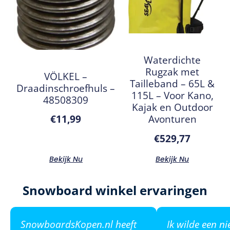
Waterdichte
Rugzak met
VÖLKEL –
Tailleband – 65L &
Draadinschroefhuls –
115L – Voor Kano,
48508309
Kajak en Outdoor
Avonturen
€
11,99
€
529,77
Bekijk Nu
Bekijk Nu
Snowboard winkel ervaringen
SnowboardsKopen.nl heeft
Ik wilde een n