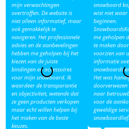
mijn verwachtingen
snowboard ko
overtroffen. De website is
wist niet waar
niet alleen informatief, maar
beginnen.
ook gemakkelijk te
SnowboardsKop
navigeren. Het professionele
me geholpen de
advies en de aanbevelingen
te maken door
hebben me geholpen bij het
voorzien van u
kiezen van de juiste
informatie ove
bindingen en accessoires
snowboards en
voor mijn snowboard. Ik
Het was handi
waardeer de transparantie
doorverwezen 
en objectiviteit, wetende dat
naar betrouw
ze geen producten verkopen
voor de aanko
maar echt willen helpen bij
geweldige serv
het maken van de beste
snowboardlief
keuzes.