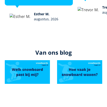
Tr
au
Esther M.
augustus, 2026
Van ons blog