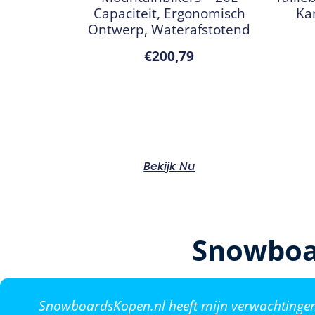
Capaciteit, Ergonomisch
Ka
Ontwerp, Waterafstotend
€
200,79
Bekijk Nu
Snowboa
SnowboardsKopen.nl heeft mijn verwachtingen o