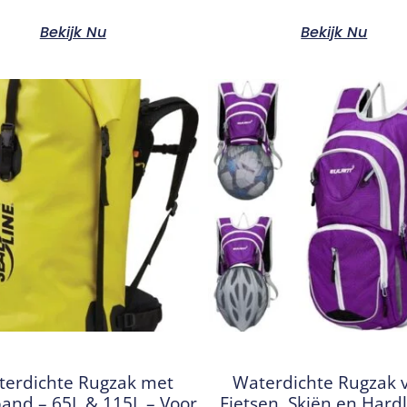
Bekijk Nu
Bekijk Nu
erdichte Rugzak met
Waterdichte Rugzak 
band – 65L & 115L – Voor
Fietsen, Skiën en Hard