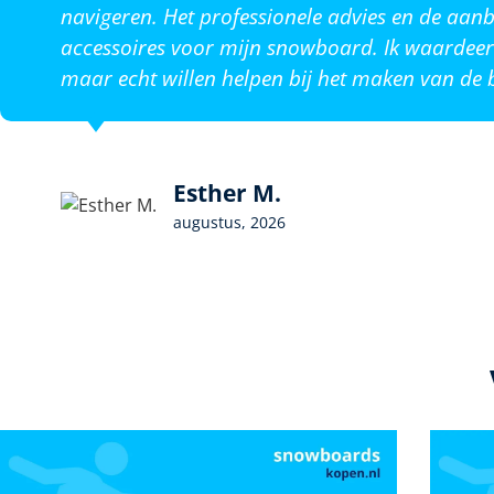
navigeren. Het professionele advies en de aanb
accessoires voor mijn snowboard. Ik waardeer 
maar echt willen helpen bij het maken van de b
Esther M.
augustus, 2026