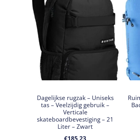
Dagelijkse rugzak – Uniseks
Ruim
tas – Veelzijdig gebruik –
Ba
Verticale
skateboardbevestiging – 21
Liter – Zwart
€
185,23