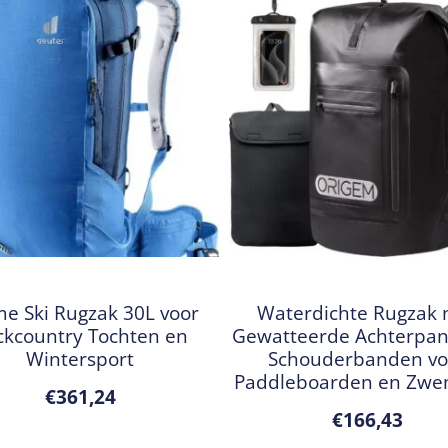
e Ski Rugzak 30L voor
Waterdichte Rugzak
ckcountry Tochten en
Gewatteerde Achterpan
Wintersport
Schouderbanden vo
Paddleboarden en Zw
€
361,24
€
166,43