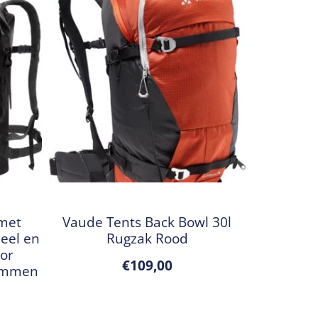
 met
Vaude Tents Back Bowl 30l
eel en
Rugzak Rood
or
€
109,00
emmen