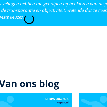
evelingen hebben me geholpen bij het kiezen van de j
de transparantie en objectiviteit, wetende dat ze ge
este keuzes.
Van ons blog