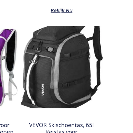
Bekijk Nu
voor
VEVOR Skischoentas, 65l
lopen
Reistas voor