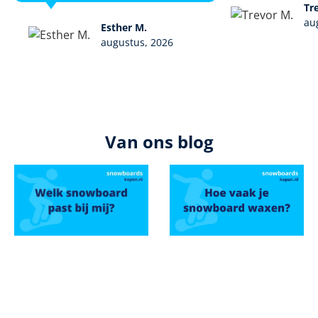
Tr
au
Esther M.
augustus, 2026
Van ons blog