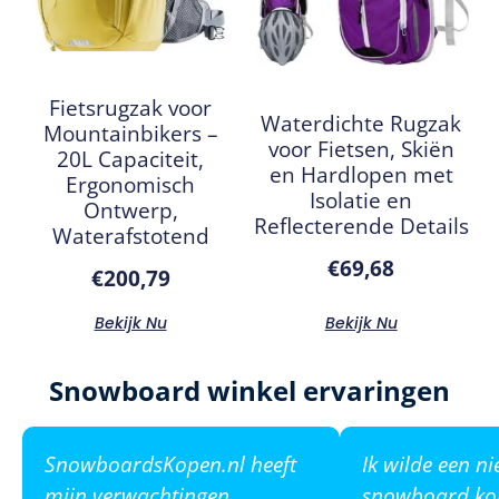
Fietsrugzak voor
Waterdichte Rugzak
Mountainbikers –
voor Fietsen, Skiën
20L Capaciteit,
en Hardlopen met
Ergonomisch
Isolatie en
Ontwerp,
Reflecterende Details
Waterafstotend
€
69,68
€
200,79
Bekijk Nu
Bekijk Nu
Snowboard winkel ervaringen
SnowboardsKopen.nl heeft
Ik wilde een n
mijn verwachtingen
snowboard ko