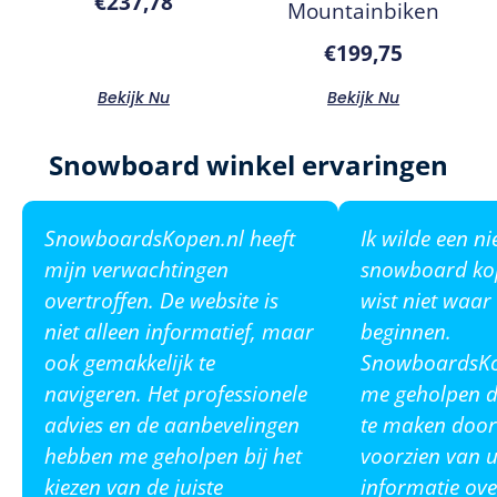
€
237,78
Mountainbiken
€
199,75
Bekijk Nu
Bekijk Nu
Snowboard winkel ervaringen
SnowboardsKopen.nl heeft
Ik wilde een n
mijn verwachtingen
snowboard ko
overtroffen. De website is
wist niet waar
niet alleen informatief, maar
beginnen.
ook gemakkelijk te
SnowboardsKop
navigeren. Het professionele
me geholpen de
advies en de aanbevelingen
te maken door
hebben me geholpen bij het
voorzien van u
kiezen van de juiste
informatie ove