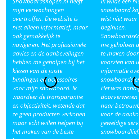
SnowboardsKopen.nl heeft
Ik wilde een n
mijn verwachtingen
snowboard ko
overtroffen. De website is
wist niet waar
niet alleen informatief, maar
beginnen.
ook gemakkelijk te
SnowboardsKop
navigeren. Het professionele
me geholpen de
advies en de aanbevelingen
te maken door
hebben me geholpen bij het
voorzien van u
kiezen van de juiste
informatie ove
bindingen en accessoires
snowboards en
voor mijn snowboard. Ik
Het was handi
waardeer de transparantie
doorverwezen 
en objectiviteit, wetende dat
naar betrouw
ze geen producten verkopen
voor de aanko
maar echt willen helpen bij
geweldige serv
het maken van de beste
snowboardlief