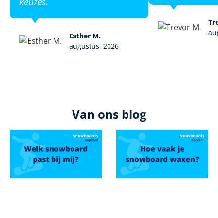
keuzes.
Tr
au
Esther M.
augustus, 2026
Van ons blog