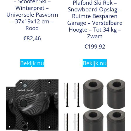
– Scooter Ski –
Plafond Ski Rek –
Winterpret –
Snowboard Opslag –
Universele Pasvorm
Ruimte Besparen
– 37x19x12 cm –
Garage – Verstelbare
Rood
Hoogte – Tot 34 kg –
Zwart
€
82,46
€
199,92
Bekijk nu
Bekijk nu