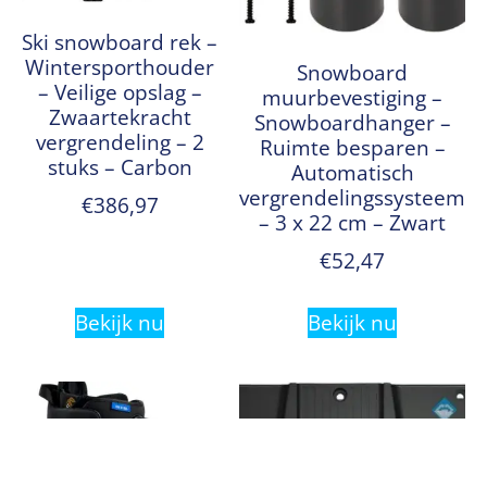
Ski snowboard rek –
Wintersporthouder
Snowboard
– Veilige opslag –
muurbevestiging –
Zwaartekracht
Snowboardhanger –
vergrendeling – 2
Ruimte besparen –
stuks – Carbon
Automatisch
vergrendelingssysteem
€
386,97
– 3 x 22 cm – Zwart
€
52,47
Bekijk nu
Bekijk nu