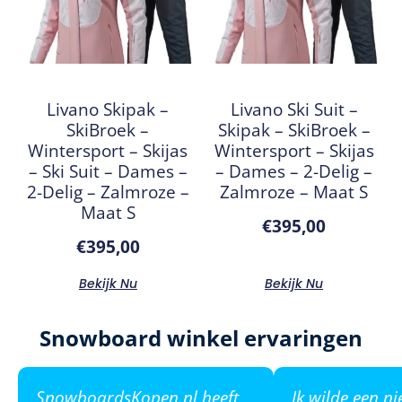
Livano Skipak –
Livano Ski Suit –
SkiBroek –
Skipak – SkiBroek –
Wintersport – Skijas
Wintersport – Skijas
– Ski Suit – Dames –
– Dames – 2-Delig –
2-Delig – Zalmroze –
Zalmroze – Maat S
Maat S
€
395,00
€
395,00
Bekijk Nu
Bekijk Nu
Snowboard winkel ervaringen
SnowboardsKopen.nl heeft
Ik wilde een n