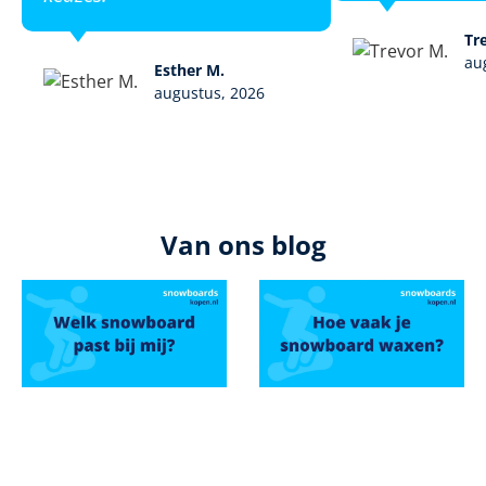
Tr
au
Esther M.
augustus, 2026
Van ons blog