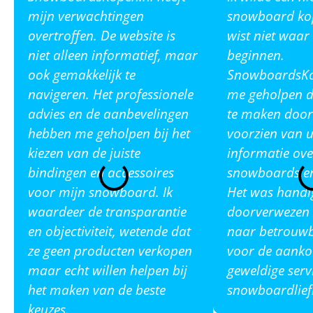
mijn verwachtingen
snowboard ko
overtroffen. De website is
wist niet waar
niet alleen informatief, maar
beginnen.
ook gemakkelijk te
SnowboardsKop
navigeren. Het professionele
me geholpen de
advies en de aanbevelingen
te maken door
hebben me geholpen bij het
voorzien van u
kiezen van de juiste
informatie ove
bindingen en accessoires
snowboards en
voor mijn snowboard. Ik
Het was handi
waardeer de transparantie
doorverwezen 
en objectiviteit, wetende dat
naar betrouw
ze geen producten verkopen
voor de aanko
maar echt willen helpen bij
geweldige serv
het maken van de beste
snowboardlief
keuzes.