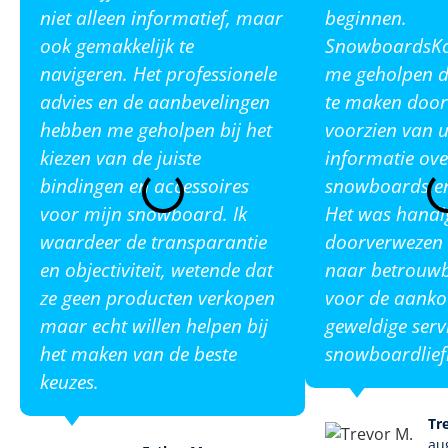
niet alleen informatief, maar
beginnen.
ook gemakkelijk te
SnowboardsKop
navigeren. Het professionele
me geholpen de
advies en de aanbevelingen
te maken door
hebben me geholpen bij het
voorzien van u
kiezen van de juiste
informatie ove
bindingen en accessoires
snowboards en
voor mijn snowboard. Ik
Het was handi
waardeer de transparantie
doorverwezen 
en objectiviteit, wetende dat
naar betrouw
ze geen producten verkopen
voor de aanko
maar echt willen helpen bij
geweldige serv
het maken van de beste
snowboardlief
keuzes.
Tr
au