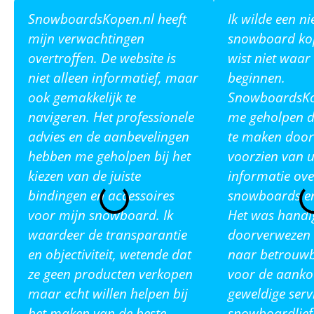
SnowboardsKopen.nl heeft
Ik wilde een n
mijn verwachtingen
snowboard ko
overtroffen. De website is
wist niet waar
niet alleen informatief, maar
beginnen.
ook gemakkelijk te
SnowboardsKop
navigeren. Het professionele
me geholpen de
advies en de aanbevelingen
te maken door
hebben me geholpen bij het
voorzien van u
kiezen van de juiste
informatie ove
bindingen en accessoires
snowboards en
voor mijn snowboard. Ik
Het was handi
waardeer de transparantie
doorverwezen 
en objectiviteit, wetende dat
naar betrouw
ze geen producten verkopen
voor de aanko
maar echt willen helpen bij
geweldige serv
het maken van de beste
snowboardlief