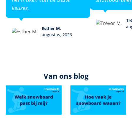
keuzes.
Tr
au
Esther M.
augustus, 2026
Van ons blog