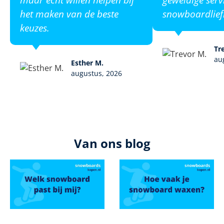
het maken van de beste
snowboardlief
keuzes.
Tr
au
Esther M.
augustus, 2026
Van ons blog