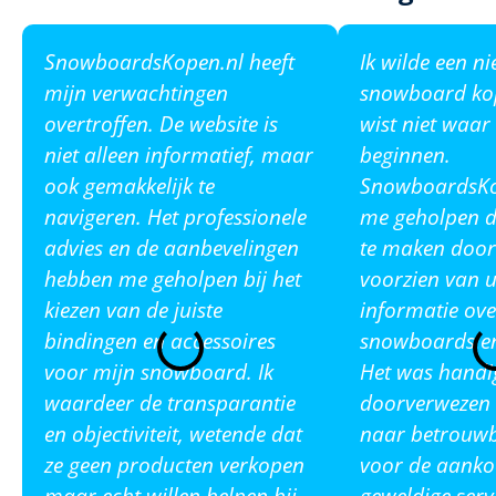
SnowboardsKopen.nl heeft
Ik wilde een n
mijn verwachtingen
snowboard ko
overtroffen. De website is
wist niet waar
niet alleen informatief, maar
beginnen.
ook gemakkelijk te
SnowboardsKop
navigeren. Het professionele
me geholpen de
advies en de aanbevelingen
te maken door
hebben me geholpen bij het
voorzien van u
kiezen van de juiste
informatie ove
bindingen en accessoires
snowboards en
voor mijn snowboard. Ik
Het was handi
waardeer de transparantie
doorverwezen 
en objectiviteit, wetende dat
naar betrouw
ze geen producten verkopen
voor de aanko
maar echt willen helpen bij
geweldige serv