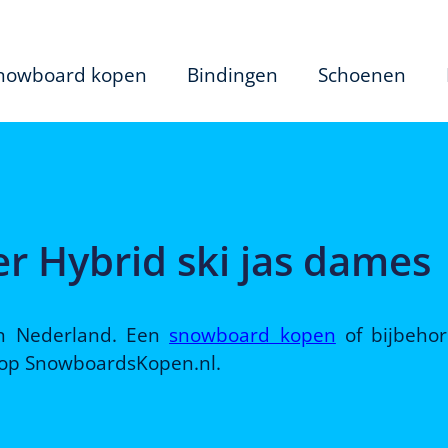
nowboard kopen
Bindingen
Schoenen
fer Hybrid ski jas dames
 in Nederland. Een
snowboard kopen
of bijbeho
d op SnowboardsKopen.nl.