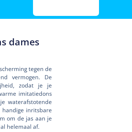
jas dames
escherming tegen de
end vermogen. De
jheid, zodat je je
warme imitatiedons
ije waterafstotende
 handige inritsbare
em om de jas aan je
al helemaal af.