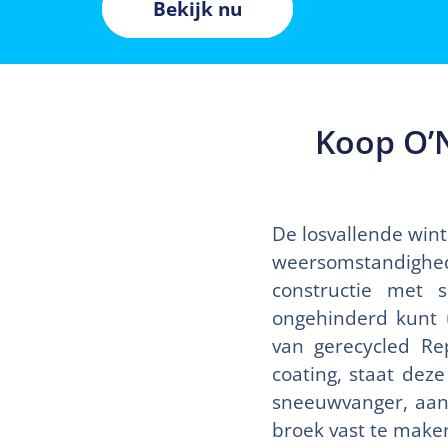
Bekijk nu
Koop O’N
De losvallende win
weersomstandigh
constructie met s
ongehinderd kunt 
van gerecycled Rep
coating, staat dez
sneeuwvanger, aan 
broek vast te maken