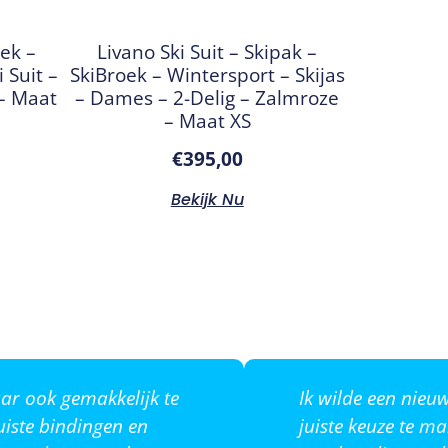
oek –
Livano Ski Suit – Skipak –
 Suit –
SkiBroek – Wintersport – Skijas
 – Maat
– Dames – 2-Delig – Zalmroze
– Maat XS
€
395,00
Bekijk Nu
ar ook gemakkelijk te
Ik wilde een nie
uiste bindingen en
juiste keuze te m