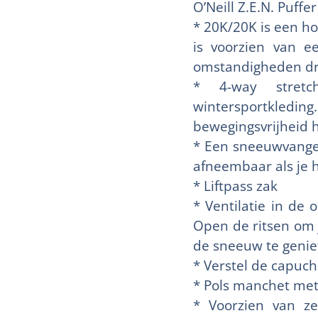
O’Neill Z.E.N. Puff
* 20K/20K is een h
is voorzien van e
omstandigheden dr
* 4-way stretch
wintersportkledi
bewegingsvrijheid 
* Een sneeuwvanger
afneembaar als je 
* Liftpass zak
* Ventilatie in de
Open de ritsen om 
de sneeuw te genie
* Verstel de capuch
* Pols manchet me
* Voorzien van ze