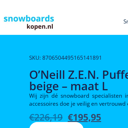
S
SKU: 8706504495165141891
O’Neill Z.E.N. Puf
beige – maat L
Wij zijn dé snowboard specialisten
accessoires doe je veilig en vertrouw
€
226,19
€
195,95