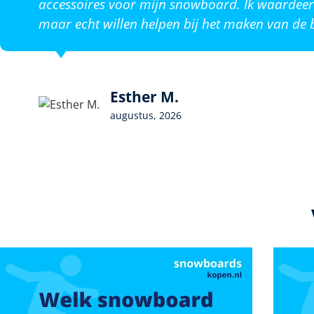
accessoires voor mijn snowboard. Ik waardeer 
maar echt willen helpen bij het maken van de b
Esther M.
augustus, 2026