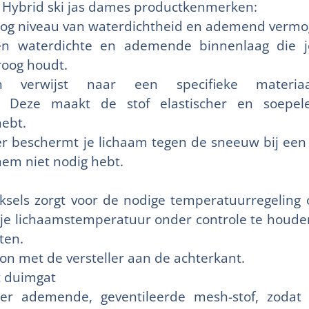
er Hybrid ski jas dames productkenmerken:
oog niveau van waterdichtheid en ademend vermog
en waterdichte en ademende binnenlaag die j
oog houdt.
 verwijst naar een specifieke materiaal
ng. Deze maakt de stof elastischer en soepel
hebt.
 beschermt je lichaam tegen de sneeuw bij een 
hem niet nodig hebt.
 oksels zorgt voor de nodige temperatuurregelin
je lichaamstemperatuur onder controle te houde
ten.
on met de versteller aan de achterkant.
t duimgat
er ademende, geventileerde mesh-stof, zodat 