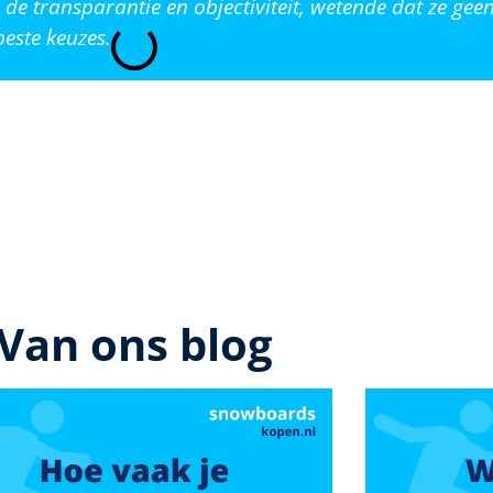
de transparantie en objectiviteit, wetende dat ze ge
este keuzes.
Van ons blog