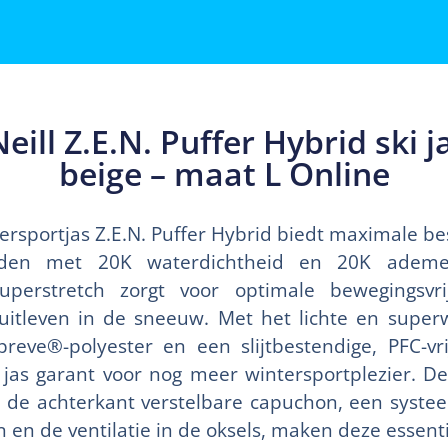
eill Z.E.N. Puffer Hybrid ski 
beige – maat L Online
tersportjas Z.E.N. Puffer Hybrid biedt maximale b
eden met 20K waterdichtheid en 20K adem
uperstretch zorgt voor optimale bewegingsvri
uitleven in de sneeuw. Met het lichte en super
reve®-polyester en een slijtbestendige, PFC-vr
e jas garant voor nog meer wintersportplezier. De
de achterkant verstelbare capuchon, een syste
 en de ventilatie in de oksels, maken deze essenti