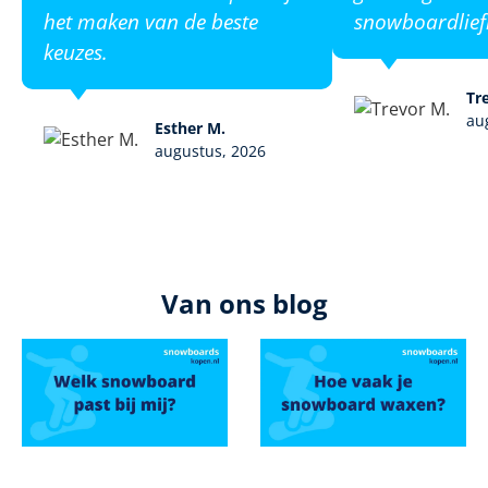
het maken van de beste
snowboardlief
keuzes.
Tr
au
Esther M.
augustus, 2026
Van ons blog