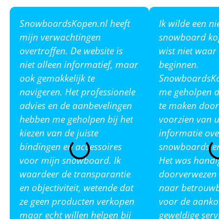
SnowboardsKopen.nl heeft
Ik wilde een n
mijn verwachtingen
snowboard ko
overtroffen. De website is
wist niet waar
niet alleen informatief, maar
beginnen.
ook gemakkelijk te
SnowboardsKop
navigeren. Het professionele
me geholpen de
advies en de aanbevelingen
te maken door
hebben me geholpen bij het
voorzien van u
kiezen van de juiste
informatie ove
bindingen en accessoires
snowboards en
voor mijn snowboard. Ik
Het was handi
waardeer de transparantie
doorverwezen 
en objectiviteit, wetende dat
naar betrouw
ze geen producten verkopen
voor de aanko
maar echt willen helpen bij
geweldige serv