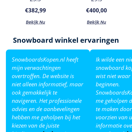
€
382,99
€
400,00
Bekijk Nu
Bekijk Nu
Snowboard winkel ervaringen
SnowboardsKopen.nl heeft
Ik wilde een n
mijn verwachtingen
snowboard ko
overtroffen. De website is
wist niet waar
niet alleen informatief, maar
beginnen.
ook gemakkelijk te
SnowboardsKop
navigeren. Het professionele
me geholpen de
advies en de aanbevelingen
te maken door
hebben me geholpen bij het
voorzien van u
kiezen van de juiste
informatie ove