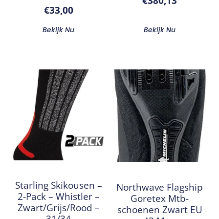
€
380,13
€
33,00
Bekijk Nu
Bekijk Nu
Starling Skikousen –
Northwave Flagship
2-Pack – Whistler –
Goretex Mtb-
Zwart/Grijs/Rood –
schoenen Zwart EU
31/34