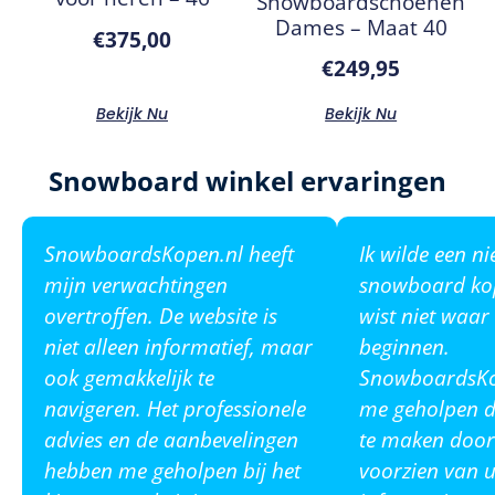
Snowboardschoenen
Dames – Maat 40
€
375,00
€
249,95
Bekijk Nu
Bekijk Nu
Snowboard winkel ervaringen
SnowboardsKopen.nl heeft
Ik wilde een n
mijn verwachtingen
snowboard ko
overtroffen. De website is
wist niet waar
niet alleen informatief, maar
beginnen.
ook gemakkelijk te
SnowboardsKop
navigeren. Het professionele
me geholpen de
advies en de aanbevelingen
te maken door
hebben me geholpen bij het
voorzien van u