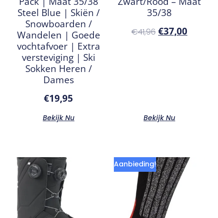
Pack | Maat 35/38
Zwart/Rood – Maat
Steel Blue | Skiën /
35/38
Snowboarden /
€
37,00
€
41,96
Wandelen | Goede
vochtafvoer | Extra
versteviging | Ski
Sokken Heren /
Dames
€
19,95
Bekijk Nu
Bekijk Nu
Aanbieding!