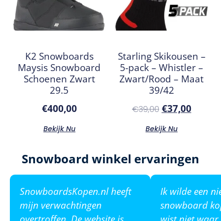
K2 Snowboards
Starling Skikousen –
Maysis Snowboard
5-pack – Whistler –
Schoenen Zwart
Zwart/Rood – Maat
29.5
39/42
€
400,00
€
37,00
€
39,00
Bekijk Nu
Bekijk Nu
Snowboard winkel ervaringen
SnowboardsKopen.nl heeft
Ik wilde een n
mijn verwachtingen
snowboard ko
overtroffen. De website is
wist niet waar