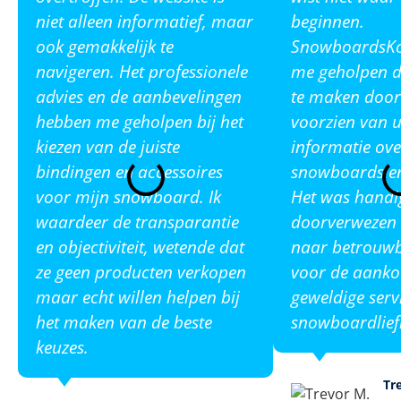
niet alleen informatief, maar
beginnen.
ook gemakkelijk te
SnowboardsKop
navigeren. Het professionele
me geholpen de
advies en de aanbevelingen
te maken door
hebben me geholpen bij het
voorzien van u
kiezen van de juiste
informatie ove
bindingen en accessoires
snowboards en
voor mijn snowboard. Ik
Het was handi
waardeer de transparantie
doorverwezen 
en objectiviteit, wetende dat
naar betrouw
ze geen producten verkopen
voor de aanko
maar echt willen helpen bij
geweldige serv
het maken van de beste
snowboardlief
keuzes.
Tr