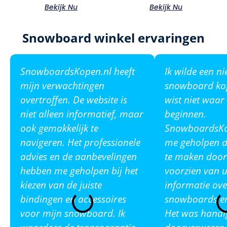
Bekijk Nu
Bekijk Nu
Snowboard winkel ervaringen
SnowboardsKopen.nl heeft
Ik wilde een n
mijn verwachtingen
snowboard ko
overtroffen. De website is
wist niet waar
niet alleen informatief, maar
beginnen.
ook gemakkelijk te
SnowboardsKop
navigeren. Het professionele
me geholpen de
advies en de aanbevelingen
te maken door
hebben me geholpen bij het
voorzien van u
kiezen van de juiste
informatie ove
bindingen en accessoires
snowboards en
voor mijn snowboard. Ik
Het was handi