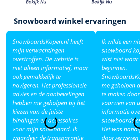
Bekijk Nu
Bekijk Nu
Snowboard winkel ervaringen
SnowboardsKopen.nl heeft
Ik wilde een n
mijn verwachtingen
snowboard ko
overtroffen. De website is
wist niet waar
niet alleen informatief, maar
beginnen.
ook gemakkelijk te
SnowboardsKop
navigeren. Het professionele
me geholpen de
advies en de aanbevelingen
te maken door
hebben me geholpen bij het
voorzien van u
kiezen van de juiste
informatie ove
bindingen en accessoires
snowboards en
voor mijn snowboard. Ik
Het was handi
waardeer de transparantie
doorverwezen 