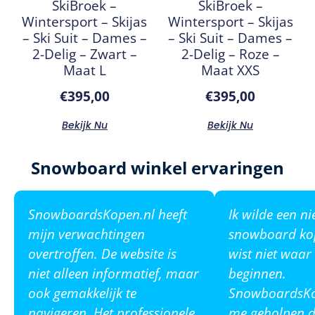
SkiBroek –
SkiBroek –
Wintersport – Skijas
Wintersport – Skijas
– Ski Suit – Dames –
– Ski Suit – Dames –
2-Delig – Zwart –
2-Delig – Roze –
Maat L
Maat XXS
€
395,00
€
395,00
Bekijk Nu
Bekijk Nu
Snowboard winkel ervaringen
SnowboardsKopen.nl heeft
Ik wilde een n
mijn verwachtingen
snowboard ko
overtroffen. De website is
wist niet waar
niet alleen informatief, maar
beginnen.
ook gemakkelijk te
SnowboardsKop
navigeren. Het professionele
me geholpen de