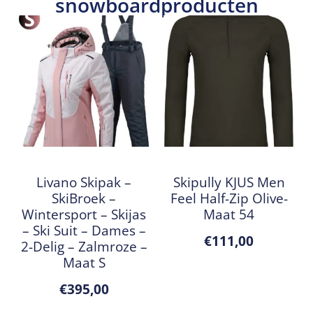
snowboardproducten
Livano Skipak –
Skipully KJUS Men
SkiBroek –
Feel Half-Zip Olive-
Wintersport – Skijas
Maat 54
– Ski Suit – Dames –
€
111,00
2-Delig – Zalmroze –
Maat S
€
395,00