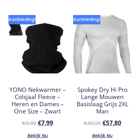
Aanbieding!
Aanbieding!
YONO Nekwarmer –
Spokey Dry Hi Pro
Colsjaal Fleece –
Lange Mouwen
Heren en Dames –
Basislaag Grijs 2XL
One Size – Zwart
Man
€
7,99
€
57,80
€
9,99
€
60,25
Bekijk Nu
Bekijk Nu