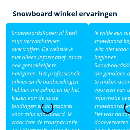
Snowboard winkel ervaringen
SnowboardsKopen.nl heeft
Ik wilde een n
mijn verwachtingen
snowboard ko
overtroffen. De website is
wist niet waar
niet alleen informatief, maar
beginnen.
ook gemakkelijk te
SnowboardsKop
navigeren. Het professionele
me geholpen de
advies en de aanbevelingen
te maken door
hebben me geholpen bij het
voorzien van u
kiezen van de juiste
informatie ove
bindingen en accessoires
snowboards en
voor mijn snowboard. Ik
Het was handi
waardeer de transparantie
doorverwezen 