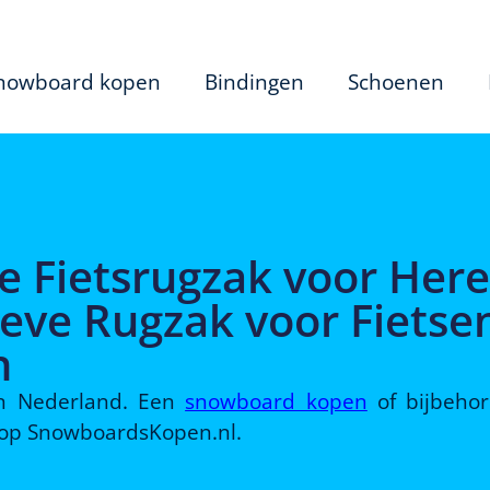
nowboard kopen
Bindingen
Schoenen
e Fietsrugzak voor Her
eve Rugzak voor Fietse
n
 in Nederland. Een
snowboard kopen
of bijbeho
d op SnowboardsKopen.nl.