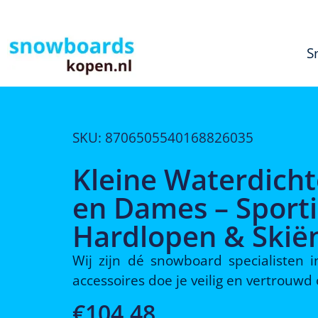
S
SKU: 8706505540168826035
Kleine Waterdicht
en Dames – Sporti
Hardlopen & Skië
Wij zijn dé snowboard specialisten
accessoires doe je veilig en vertrouw
€
104,48