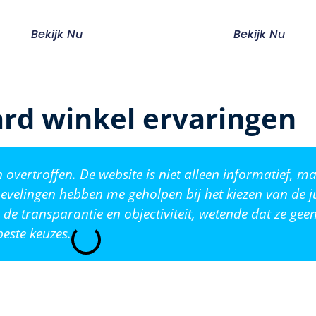
Bekijk Nu
Bekijk Nu
rd winkel ervaringen
vertroffen. De website is niet alleen informatief, ma
evelingen hebben me geholpen bij het kiezen van de j
de transparantie en objectiviteit, wetende dat ze ge
este keuzes.