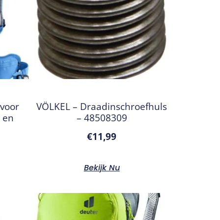
 voor
VÖLKEL – Draadinschroefhuls
 en
– 48508309
€
11,99
Bekijk Nu