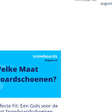
august
fecte Fit: Een Gids voor de
aat Snowboardschoenen