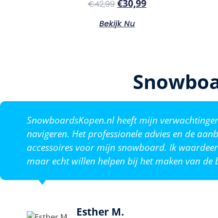
€
30,99
€
42,99
Bekijk Nu
Snowboa
SnowboardsKopen.nl heeft mijn verwachtingen o
navigeren. Het professionele advies en de aanb
accessoires voor mijn snowboard. Ik waardeer 
maar echt willen helpen bij het maken van de b
Esther M.