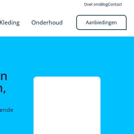
Over ons
Blog
Contact
Kleding
Onderhoud
Aanbiedingen
en
n,
rende