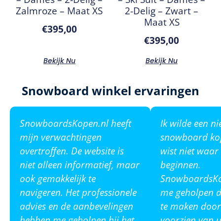
Zalmroze – Maat XS
2-Delig – Zwart –
Maat XS
€
395,00
€
395,00
Bekijk Nu
Bekijk Nu
Snowboard winkel ervaringen
SnowboardsKopen.nl heeft
Ik wilde een n
mijn verwachtingen
snowboard ko
overtroffen. De website is
wist niet waar
niet alleen informatief, maar
beginnen.
ook gemakkelijk te
SnowboardsKop
navigeren. Het professionele
me geholpen de
advies en de aanbevelingen
te maken door
hebben me geholpen bij het
voorzien van u