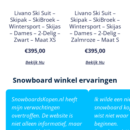
Livano Ski Suit –
Livano Ski Suit –
Skipak – SkiBroek –
Skipak – SkiBroek –
Wintersport – Skijas
Wintersport – Skijas
– Dames – 2-Delig –
– Dames – 2-Delig –
Zwart – Maat XS
Zalmroze – Maat S
€
395,00
€
395,00
Bekijk Nu
Bekijk Nu
Snowboard winkel ervaringen
SnowboardsKopen.nl heeft
Ik wilde een n
mijn verwachtingen
snowboard ko
overtroffen. De website is
wist niet waar
niet alleen informatief, maar
beginnen.