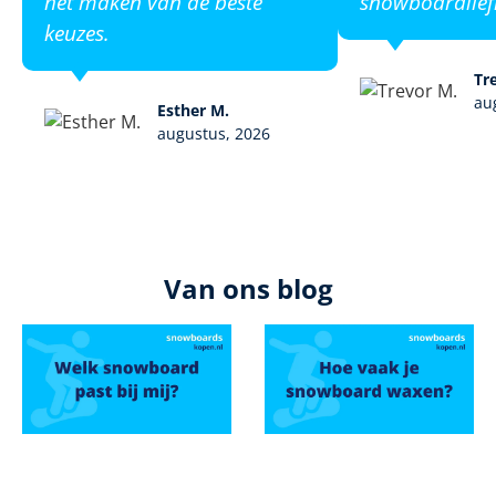
het maken van de beste
snowboardlief
keuzes.
Tr
au
Esther M.
augustus, 2026
Van ons blog