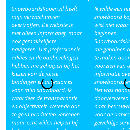
SnowboardsKopen.nl heeft
Ik wilde een n
mijn verwachtingen
snowboard ko
overtroffen. De website is
wist niet waar
niet alleen informatief, maar
beginnen.
ook gemakkelijk te
SnowboardsKop
navigeren. Het professionele
me geholpen de
advies en de aanbevelingen
te maken door
hebben me geholpen bij het
voorzien van u
kiezen van de juiste
informatie ove
bindingen en accessoires
snowboards en
voor mijn snowboard. Ik
Het was handi
waardeer de transparantie
doorverwezen 
en objectiviteit, wetende dat
naar betrouw
ze geen producten verkopen
voor de aanko
maar echt willen helpen bij
geweldige serv